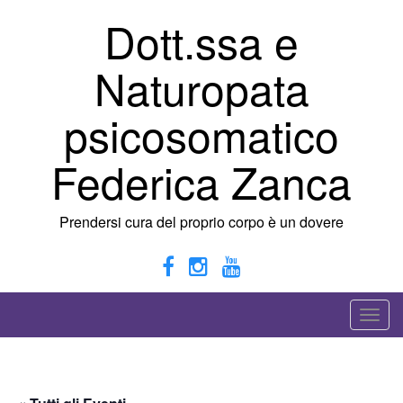
Vai
Dott.ssa e
al
contenuto
Naturopata
psicosomatico
Federica Zanca
Prendersi cura del proprio corpo è un dovere
A
t
t
i