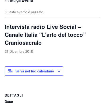
« Tutti gli Eventi
v
a
Questo evento è passato.
/
d
Intervista radio Live Social –
i
s
Canale Italia “L’arte del tocco”
a
Craniosacrale
t
t
21 Dicembre 2018
i
v
a
Salva nel tuo calendario
l
a
n
a
DETTAGLI
v
i
Data: