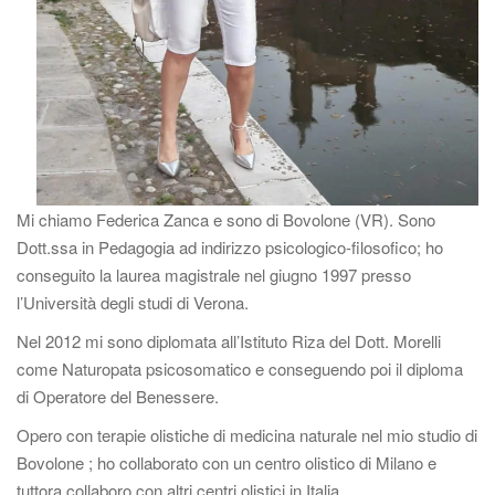
g
a
z
i
o
n
e
Mi chiamo Federica Zanca e sono di Bovolone (VR). Sono
Dott.ssa in Pedagogia ad indirizzo psicologico-filosofico; ho
conseguito la laurea magistrale nel giugno 1997 presso
l’Università degli studi di Verona.
Nel 2012 mi sono diplomata all’Istituto Riza del Dott. Morelli
come Naturopata psicosomatico e conseguendo poi il diploma
di Operatore del Benessere.
Opero con terapie olistiche di medicina naturale nel mio studio di
Bovolone ; ho collaborato con un centro olistico di Milano e
tuttora collaboro con altri centri olistici in Italia.