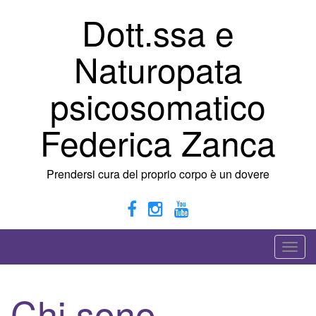
Vai
Dott.ssa e
al
contenuto
Naturopata
psicosomatico
Federica Zanca
Prendersi cura del proprio corpo è un dovere
A
t
t
Chi sono
i