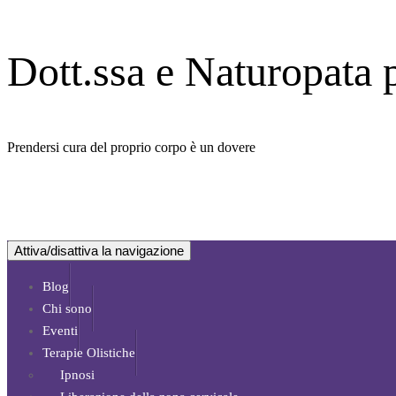
Vai
al
Dott.ssa e Naturopata
contenuto
Prendersi cura del proprio corpo è un dovere
Attiva/disattiva la navigazione
Blog
Chi sono
Eventi
Terapie Olistiche
Ipnosi