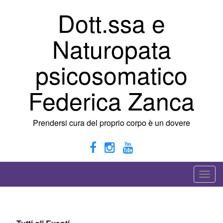
Vai
Dott.ssa e
al
contenuto
Naturopata
psicosomatico
Federica Zanca
Prendersi cura del proprio corpo è un dovere
A
t
t
i