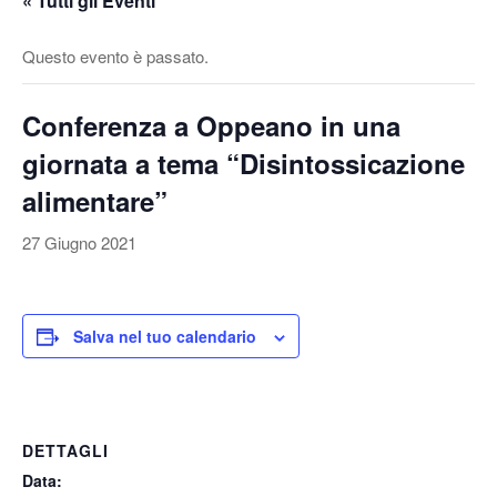
« Tutti gli Eventi
v
a
Questo evento è passato.
/
d
Conferenza a Oppeano in una
i
s
giornata a tema “Disintossicazione
a
alimentare”
t
t
27 Giugno 2021
i
v
a
Salva nel tuo calendario
l
a
n
a
DETTAGLI
v
i
Data: