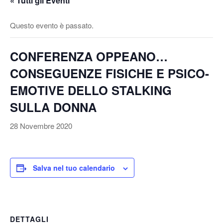
« Tutti gli Eventi
v
a
Questo evento è passato.
/
d
CONFERENZA OPPEANO…
i
s
CONSEGUENZE FISICHE E PSICO-
a
EMOTIVE DELLO STALKING
t
t
SULLA DONNA
i
28 Novembre 2020
v
a
l
a
Salva nel tuo calendario
n
a
v
i
DETTAGLI