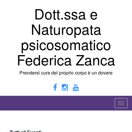
Vai
Dott.ssa e
al
contenuto
Naturopata
psicosomatico
Federica Zanca
Prendersi cura del proprio corpo è un dovere
A
t
t
i