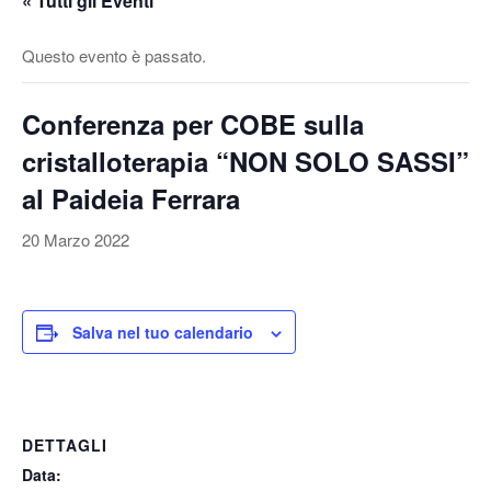
« Tutti gli Eventi
v
a
Questo evento è passato.
/
d
Conferenza per COBE sulla
i
s
cristalloterapia “NON SOLO SASSI”
a
al Paideia Ferrara
t
t
20 Marzo 2022
i
v
a
Salva nel tuo calendario
l
a
n
a
DETTAGLI
v
i
Data: