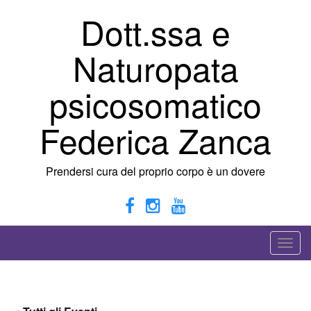
Vai
Dott.ssa e
al
contenuto
Naturopata
psicosomatico
Federica Zanca
Prendersi cura del proprio corpo è un dovere
A
t
t
i