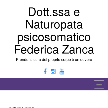
Vai
Dott.ssa e
al
contenuto
Naturopata
psicosomatico
Federica Zanca
Prendersi cura del proprio corpo è un dovere
A
t
t
i