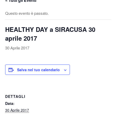
« Tutti gli Eventi
v
a
Questo evento è passato.
/
d
HEALTHY DAY a SIRACUSA 30
i
s
aprile 2017
a
t
30 Aprile 2017
t
i
v
Salva nel tuo calendario
a
l
a
n
DETTAGLI
a
Data:
v
30 Aprile 2017
i