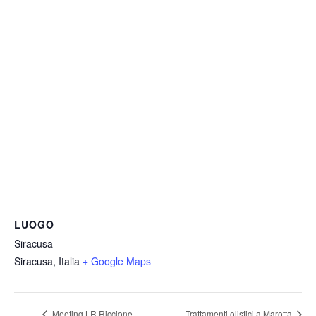
g
a
z
i
o
n
e
LUOGO
Siracusa
Siracusa
,
Italia
+ Google Maps
Meeting LR Riccione
Trattamenti olistici a Marotta