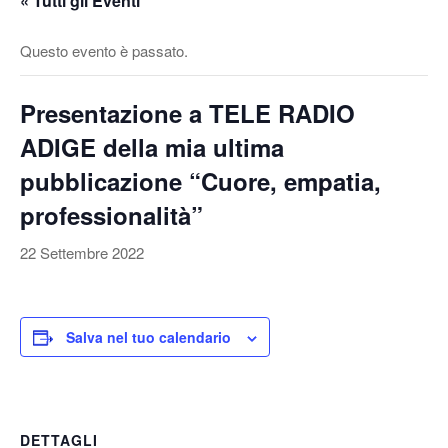
« Tutti gli Eventi
v
a
Questo evento è passato.
/
d
Presentazione a TELE RADIO
i
s
ADIGE della mia ultima
a
pubblicazione “Cuore, empatia,
t
t
professionalità”
i
22 Settembre 2022
v
a
l
a
Salva nel tuo calendario
n
a
v
i
DETTAGLI