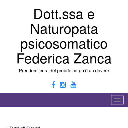
Vai
Dott.ssa e
al
contenuto
Naturopata
psicosomatico
Federica Zanca
Prendersi cura del proprio corpo è un dovere
A
t
t
i