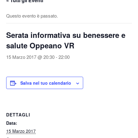
« Tutti gli Eventi
v
a
Questo evento è passato.
/
d
Serata informativa su benessere e
i
s
salute Oppeano VR
a
t
15 Marzo 2017 @ 20:30
-
22:00
t
i
v
Salva nel tuo calendario
a
l
a
n
DETTAGLI
a
Data:
v
15 Marzo 2017
i