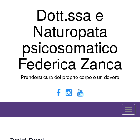
Vai
Dott.ssa e
al
contenuto
Naturopata
psicosomatico
Federica Zanca
Prendersi cura del proprio corpo è un dovere
A
t
t
i