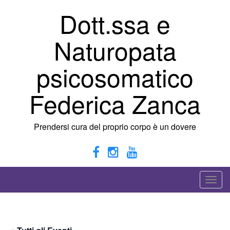
Vai
Dott.ssa e
al
contenuto
Naturopata
psicosomatico
Federica Zanca
Prendersi cura del proprio corpo è un dovere
A
t
t
i