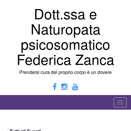
Vai
Dott.ssa e
al
contenuto
Naturopata
psicosomatico
Federica Zanca
Prendersi cura del proprio corpo è un dovere
A
t
t
i