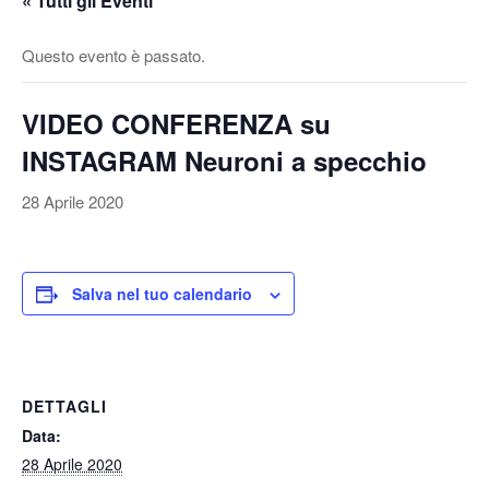
« Tutti gli Eventi
v
a
Questo evento è passato.
/
d
VIDEO CONFERENZA su
i
s
INSTAGRAM Neuroni a specchio
a
t
28 Aprile 2020
t
i
v
Salva nel tuo calendario
a
l
a
n
DETTAGLI
a
Data:
v
28 Aprile 2020
i