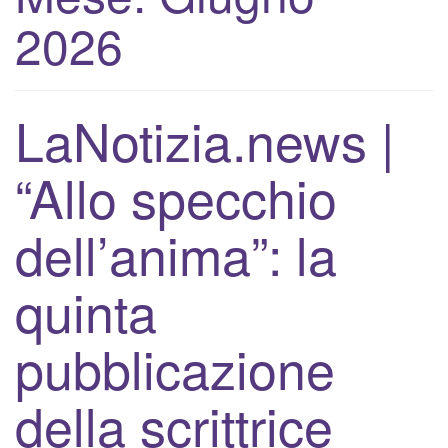
v
2026
a
/
d
i
LaNotizia.news |
s
a
“Allo specchio
t
t
dell’anima”: la
i
v
a
quinta
l
a
pubblicazione
n
a
della scrittrice
v
i