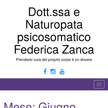
Vai
Dott.ssa e
al
contenuto
Naturopata
psicosomatico
Federica Zanca
Prendersi cura del proprio corpo è un dovere
A
t
t
Mese:
Giugno
i