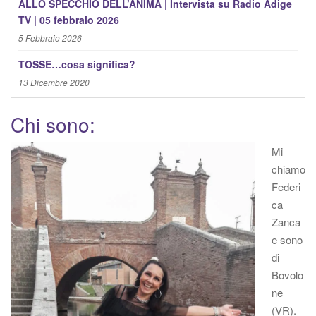
ALLO SPECCHIO DELL’ANIMA | Intervista su Radio Adige
TV | 05 febbraio 2026
5 Febbraio 2026
TOSSE…cosa significa?
13 Dicembre 2020
Chi sono:
Mi
chiamo
Federi
ca
Zanca
e sono
di
Bovolo
ne
(VR).