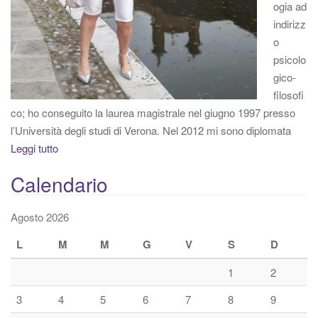
ogia ad
indirizz
o
psicolo
gico-
filosofi
co; ho conseguito la laurea magistrale nel giugno 1997 presso
l’Università degli studi di Verona. Nel 2012 mi sono diplomata
Leggi tutto
Calendario
Agosto 2026
L
M
M
G
V
S
D
1
2
3
4
5
6
7
8
9