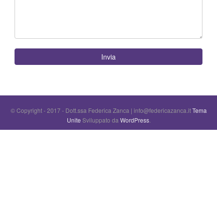
Invia
© Copyright - 2017 - Dott.ssa Federica Zanca | info@federicazanca.it
Tema
Unite
Sviluppato da
WordPress
.