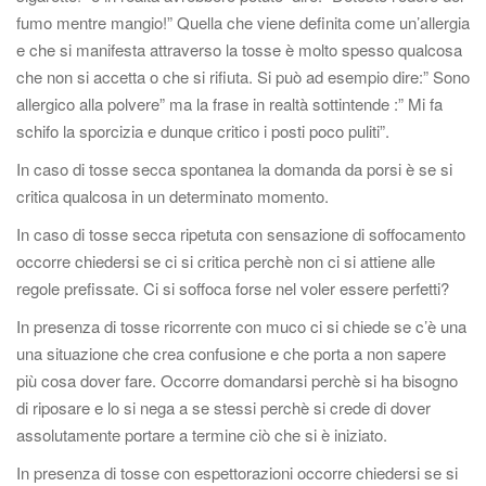
g
fumo mentre mangio!” Quella che viene definita come un’allergia
a
e che si manifesta attraverso la tosse è molto spesso qualcosa
z
che non si accetta o che si rifiuta. Si può ad esempio dire:” Sono
i
allergico alla polvere” ma la frase in realtà sottintende :” Mi fa
o
schifo la sporcizia e dunque critico i posti poco puliti”.
n
In caso di tosse secca spontanea la domanda da porsi è se si
e
critica qualcosa in un determinato momento.
In caso di tosse secca ripetuta con sensazione di soffocamento
occorre chiedersi se ci si critica perchè non ci si attiene alle
regole prefissate. Ci si soffoca forse nel voler essere perfetti?
In presenza di tosse ricorrente con muco ci si chiede se c’è una
una situazione che crea confusione e che porta a non sapere
più cosa dover fare. Occorre domandarsi perchè si ha bisogno
di riposare e lo si nega a se stessi perchè si crede di dover
assolutamente portare a termine ciò che si è iniziato.
In presenza di tosse con espettorazioni occorre chiedersi se si