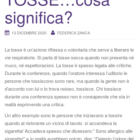
v
significa?
a
/
d
13 DICEMBRE 2020
FEDERICA ZANCA
i
s
a
La tosse è un’azione riflessa o volontaria che serve a liberare le
t
vie respiratorie. Si parla di tosse secca quando non presenta né
t
muco, né espettorazioni. La tosse è spesso legata alle critiche.
i
Durante le conferenze, quando l’oratore interessa l’uditorio le
v
persone che tossiscono sono rare, ma quando la gente non è
a
d’accordo con lui o lo trova noioso, tossisce. Chi tossisce
l
durante una conferenza spesso non è consapevole che sta in
a
realtà esprimendo una critica.
n
Un altro esempio sono le persone che iniziavano a tossire
a
quando al ristorante un vicino di tavolo si accendeva la
v
sigaretta! Accadeva spesso che dicessero:” Sono allergico alle
i
sigarette!” e in realtà avrebbero potuto dire: “Detesto l’odore del