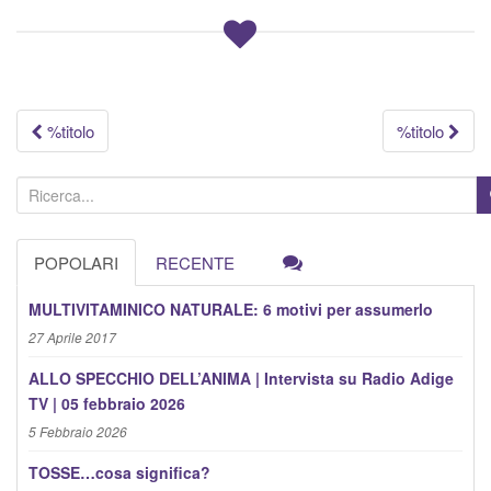
Navigazione
%titolo
%titolo
articolo
C
e
r
POPOLARI
RECENTE
c
a
MULTIVITAMINICO NATURALE: 6 motivi per assumerlo
:
27 Aprile 2017
ALLO SPECCHIO DELL’ANIMA | Intervista su Radio Adige
TV | 05 febbraio 2026
5 Febbraio 2026
TOSSE…cosa significa?