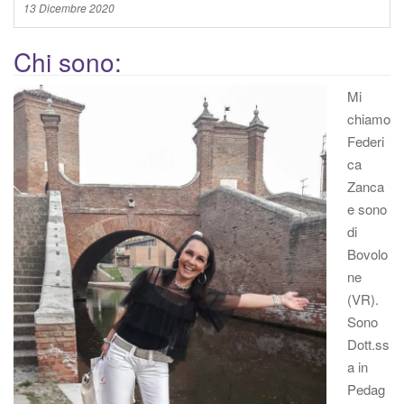
13 Dicembre 2020
Chi sono:
Mi
chiamo
Federi
ca
Zanca
e sono
di
Bovolo
ne
(VR).
Sono
Dott.ss
a in
Pedag