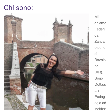
g
Chi sono:
a
z
Mi
i
chiamo
o
Federi
n
ca
e
Zanca
e sono
di
Bovolo
ne
(VR).
Sono
Dott.ss
a in
Pedag
ogia ad
indirizz