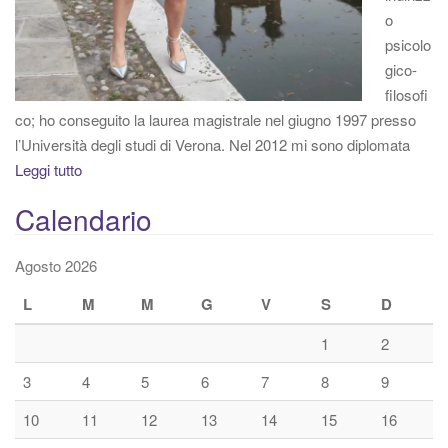
o
psicolo
gico-
filosofi
co; ho conseguito la laurea magistrale nel giugno 1997 presso
l’Università degli studi di Verona. Nel 2012 mi sono diplomata
Leggi tutto
Calendario
Agosto 2026
L
M
M
G
V
S
D
1
2
3
4
5
6
7
8
9
10
11
12
13
14
15
16