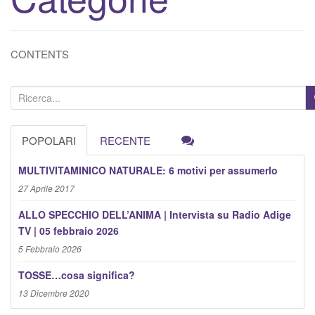
v
a
/
CONTENTS
d
i
s
C
a
e
t
r
POPOLARI
RECENTE
t
c
i
a
MULTIVITAMINICO NATURALE: 6 motivi per assumerlo
v
:
27 Aprile 2017
a
ALLO SPECCHIO DELL’ANIMA | Intervista su Radio Adige
l
TV | 05 febbraio 2026
a
5 Febbraio 2026
n
a
TOSSE…cosa significa?
v
13 Dicembre 2020
i