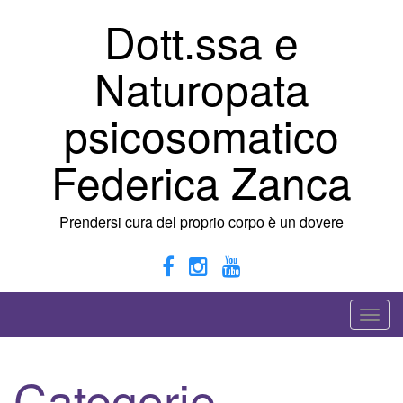
Vai
Dott.ssa e
al
contenuto
Naturopata
psicosomatico
Federica Zanca
Prendersi cura del proprio corpo è un dovere
A
t
t
Categorie
i