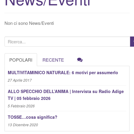
v
a
/
Non ci sono News/Eventi
d
i
s
C
a
e
t
r
POPOLARI
RECENTE
t
c
i
a
MULTIVITAMINICO NATURALE: 6 motivi per assumerlo
v
:
27 Aprile 2017
a
ALLO SPECCHIO DELL’ANIMA | Intervista su Radio Adige
l
TV | 05 febbraio 2026
a
5 Febbraio 2026
n
a
TOSSE…cosa significa?
v
13 Dicembre 2020
i