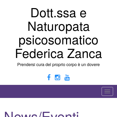
Vai
Dott.ssa e
al
contenuto
Naturopata
psicosomatico
Federica Zanca
Prendersi cura del proprio corpo è un dovere
A
t
t
News/Eventi
i