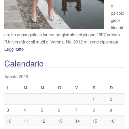
o
psicolo
gico-
filosofi
co; ho conseguito la laurea magistrale nel giugno 1997 presso
l’Università degli studi di Verona. Nel 2012 mi sono diplomata
Leggi tutto
Calendario
Agosto 2026
L
M
M
G
V
S
D
1
2
3
4
5
6
7
8
9
10
11
12
13
14
15
16