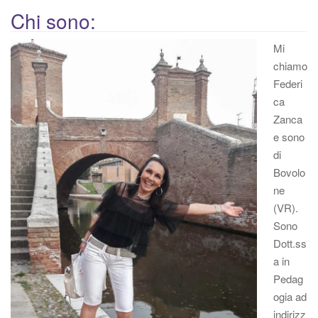
g
Chi sono:
a
z
Mi
i
chiamo
o
Federi
n
ca
e
Zanca
e sono
di
Bovolo
ne
(VR).
Sono
Dott.ss
a in
Pedag
ogia ad
indirizz