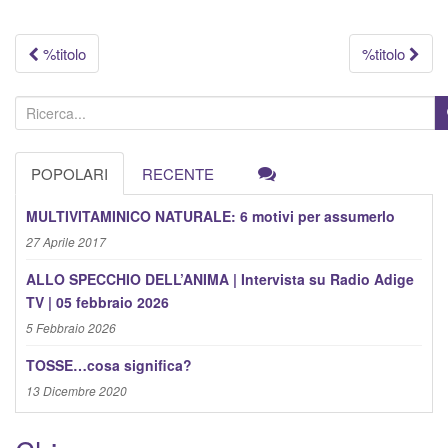
Navigazione
%titolo
%titolo
articolo
C
e
r
POPOLARI
RECENTE
c
a
MULTIVITAMINICO NATURALE: 6 motivi per assumerlo
:
27 Aprile 2017
ALLO SPECCHIO DELL’ANIMA | Intervista su Radio Adige
TV | 05 febbraio 2026
5 Febbraio 2026
TOSSE…cosa significa?
13 Dicembre 2020