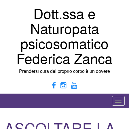
Vai
Dott.ssa e
al
contenuto
Naturopata
psicosomatico
Federica Zanca
Prendersi cura del proprio corpo è un dovere
A
t
t
ASCOLTARE LA
i