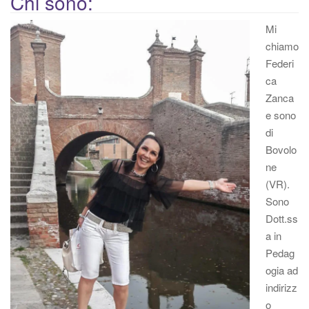
Chi sono:
Mi
chiamo
Federi
ca
Zanca
e sono
di
Bovolo
ne
(VR).
Sono
Dott.ss
a in
Pedag
ogia ad
indirizz
o