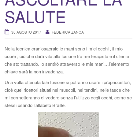
v
SALUTE
a
/
d
30 AGOSTO 2017
FEDERICA ZANCA
i
s
a
Nella tecnica craniosacrale le mani sono i miei occhi , il mio
t
cuore , ciò che darà vita alla fusione tra me terapista e il cliente
t
che sto trattando. Io sentirò attraverso le mie mani…l’elemento
i
chiave sarà la non invadenza.
v
Una volta ottenuta tale fusione si potranno usare i propriocettori,
a
cioè quei ricettori situati nei muscoli, nei tendini, nelle fasce che
l
mi permetteranno di vedere senza l’utilizzo degli occhi, come se
a
stessi usando l’alfabeto Braille.
n
a
v
i