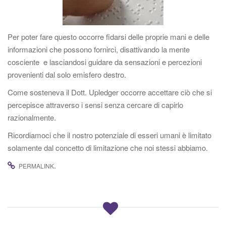
g
a
z
Per poter fare questo occorre fidarsi delle proprie mani e delle
i
informazioni che possono fornirci, disattivando la mente
o
cosciente e lasciandosi guidare da sensazioni e percezioni
n
provenienti dal solo emisfero destro.
e
Come sosteneva il Dott. Upledger occorre accettare ciò che si
percepisce attraverso i sensi senza cercare di capirlo
razionalmente.
Ricordiamoci che il nostro potenziale di esseri umani è limitato
solamente dal concetto di limitazione che noi stessi abbiamo.
.
PERMALINK