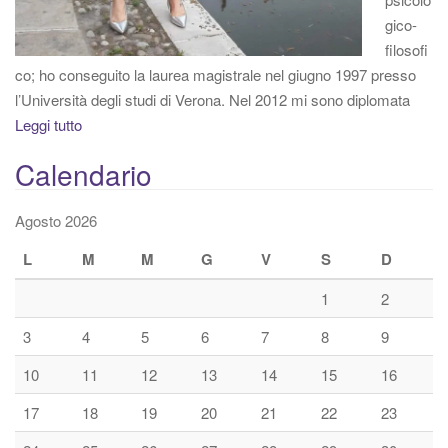
gico-
filosofi
co; ho conseguito la laurea magistrale nel giugno 1997 presso
l’Università degli studi di Verona. Nel 2012 mi sono diplomata
Leggi tutto
Calendario
Agosto 2026
L
M
M
G
V
S
D
1
2
3
4
5
6
7
8
9
10
11
12
13
14
15
16
17
18
19
20
21
22
23