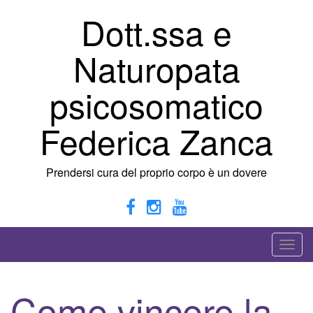
Vai
Dott.ssa e
al
contenuto
Naturopata
psicosomatico
Federica Zanca
Prendersi cura del proprio corpo è un dovere
A
t
t
Come vincere la
i