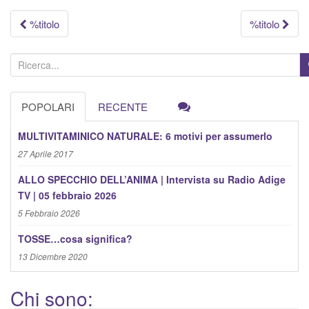
Navigazione
%titolo
%titolo
articolo
C
e
r
POPOLARI
RECENTE
c
a
MULTIVITAMINICO NATURALE: 6 motivi per assumerlo
:
27 Aprile 2017
ALLO SPECCHIO DELL’ANIMA | Intervista su Radio Adige
TV | 05 febbraio 2026
5 Febbraio 2026
TOSSE…cosa significa?
13 Dicembre 2020
Chi sono: