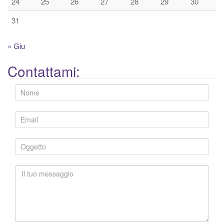
24
25
26
27
28
29
30
31
« Giu
Contattami: