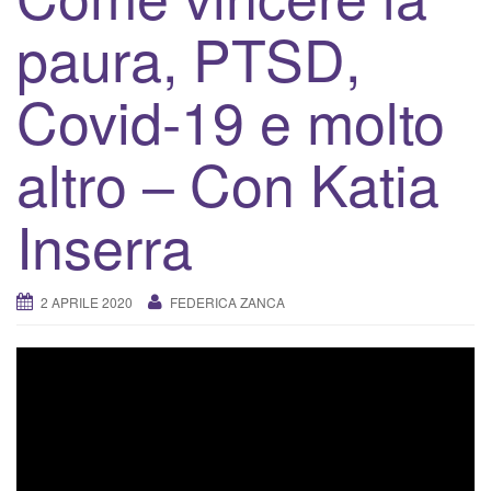
v
paura, PTSD,
a
/
d
Covid-19 e molto
i
s
altro – Con Katia
a
t
Inserra
t
i
v
2 APRILE 2020
FEDERICA ZANCA
a
l
a
n
a
v
i