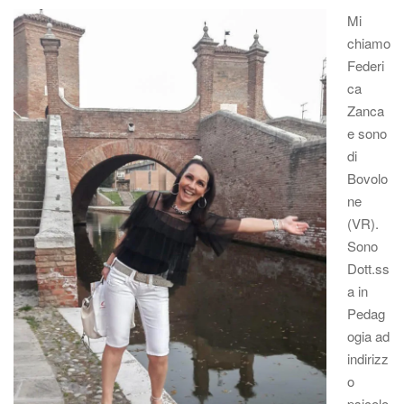
Mi
chiamo
Federi
ca
Zanca
e sono
di
Bovolo
ne
(VR).
Sono
Dott.ss
a in
Pedag
ogia ad
indirizz
o
psicolo