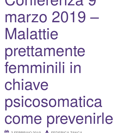
v
marzo 2019 –
a
/
d
Malattie
i
s
prettamente
a
t
femminili in
t
i
chiave
v
a
l
psicosomatica
a
n
come prevenirle
a
v
i
2 FEBBRAIO 2019
FEDERICA ZANCA