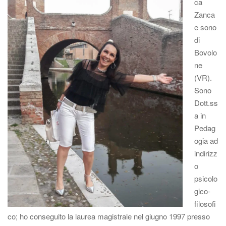
ca
Zanca
e sono
di
Bovolo
ne
(VR).
Sono
Dott.ss
a in
Pedag
ogia ad
indirizz
o
psicolo
gico-
filosofi
co; ho conseguito la laurea magistrale nel giugno 1997 presso