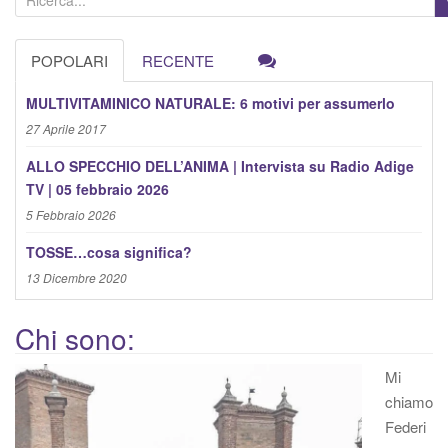
e
r
POPOLARI
RECENTE
c
a
MULTIVITAMINICO NATURALE: 6 motivi per assumerlo
:
27 Aprile 2017
ALLO SPECCHIO DELL’ANIMA | Intervista su Radio Adige
TV | 05 febbraio 2026
5 Febbraio 2026
TOSSE…cosa significa?
13 Dicembre 2020
Chi sono:
Mi
chiamo
Federi