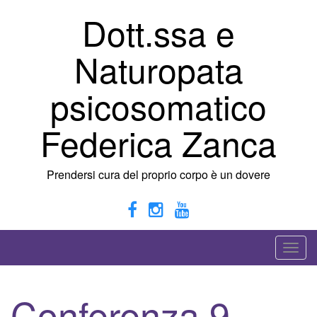
Vai
Dott.ssa e
al
contenuto
Naturopata
psicosomatico
Federica Zanca
Prendersi cura del proprio corpo è un dovere
A
t
t
Conferenza 9
i