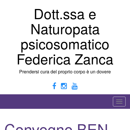
Vai
Dott.ssa e
al
contenuto
Naturopata
psicosomatico
Federica Zanca
Prendersi cura del proprio corpo è un dovere
A
t
t
Convegno BEN-
i