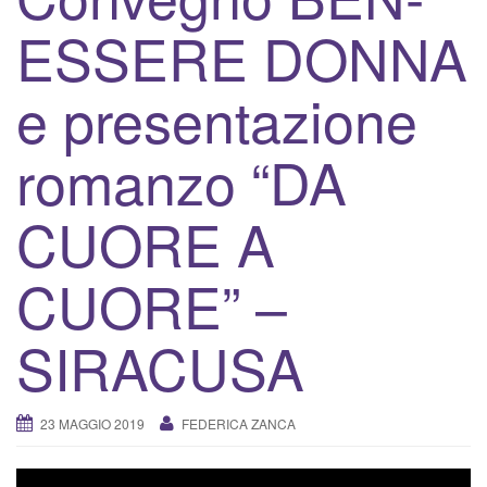
v
ESSERE DONNA
a
/
d
e presentazione
i
s
romanzo “DA
a
t
CUORE A
t
i
CUORE” –
v
a
l
SIRACUSA
a
n
a
23 MAGGIO 2019
FEDERICA ZANCA
v
i