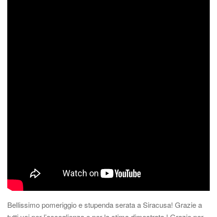
g
a
z
i
o
n
e
Bellissimo pomeriggio e stupenda serata a Siracusa! Grazie a
tutti voi per l’accoglienza e per la stima dimostrata ! Grazie per