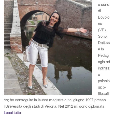
e sono
di
Bovolo
ne
(VR).
Sono
Dott.ss
a in
Pedag
ogia ad
indirizz
o
psicolo
gico-
filosofi
co; ho conseguito la laurea magistrale nel giugno 1997 presso
l’Università degli studi di Verona. Nel 2012 mi sono diplomata
Leggi tutto