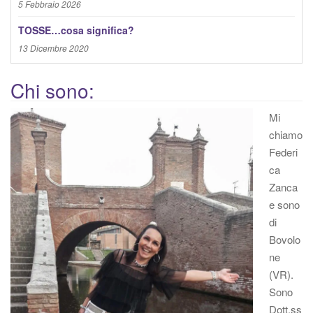
5 Febbraio 2026
TOSSE…cosa significa?
13 Dicembre 2020
Chi sono:
Mi
chiamo
Federi
ca
Zanca
e sono
di
Bovolo
ne
(VR).
Sono
Dott.ss