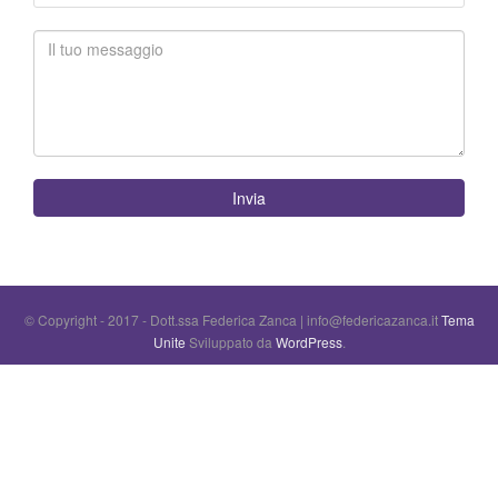
Invia
© Copyright - 2017 - Dott.ssa Federica Zanca | info@federicazanca.it
Tema
Unite
Sviluppato da
WordPress
.