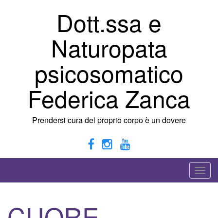
Vai
Dott.ssa e
al
contenuto
Naturopata
psicosomatico
Federica Zanca
Prendersi cura del proprio corpo è un dovere
A
t
t
CUORE,
i