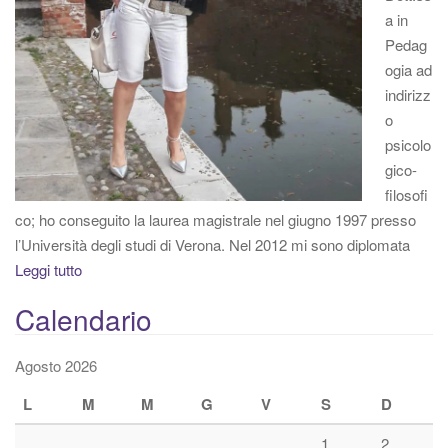
a in
Pedag
ogia ad
indirizz
o
psicolo
gico-
filosofi
co; ho conseguito la laurea magistrale nel giugno 1997 presso
l’Università degli studi di Verona. Nel 2012 mi sono diplomata
Leggi tutto
Calendario
Agosto 2026
L
M
M
G
V
S
D
1
2