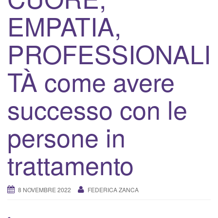
v
EMPATIA,
a
/
d
PROFESSIONALI
i
s
TÀ come avere
a
t
successo con le
t
i
persone in
v
a
l
trattamento
a
n
a
8 NOVEMBRE 2022
FEDERICA ZANCA
v
i