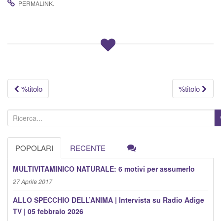
.
PERMALINK
g
a
z
i
o
n
e
Navigazione
%titolo
%titolo
articolo
C
e
r
POPOLARI
RECENTE
c
a
MULTIVITAMINICO NATURALE: 6 motivi per assumerlo
:
27 Aprile 2017
ALLO SPECCHIO DELL’ANIMA | Intervista su Radio Adige
TV | 05 febbraio 2026