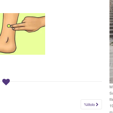
Mi
So
fi
%titolo
19
m