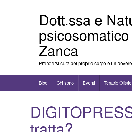
Vai
al
Dott.ssa e Nat
contenuto
psicosomatico
Zanca
Prendersi cura del proprio corpo è un dovere
Blog
Chi sono
Eventi
Terapie Olisti
DIGITOPRESSI
tratta?