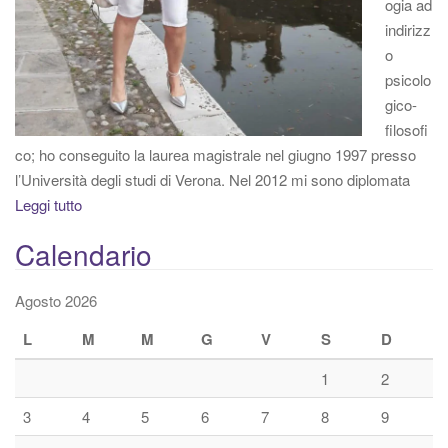
ogia ad
indirizz
o
psicolo
gico-
filosofi
co; ho conseguito la laurea magistrale nel giugno 1997 presso
l’Università degli studi di Verona. Nel 2012 mi sono diplomata
Leggi tutto
Calendario
Agosto 2026
L
M
M
G
V
S
D
1
2
3
4
5
6
7
8
9