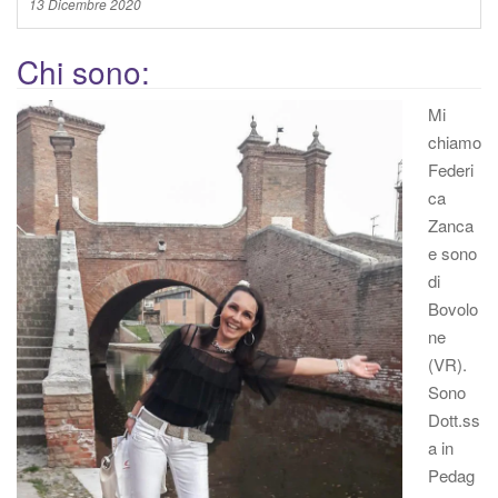
13 Dicembre 2020
Chi sono:
Mi
chiamo
Federi
ca
Zanca
e sono
di
Bovolo
ne
(VR).
Sono
Dott.ss
a in
Pedag