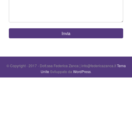
Invia
© Copyright - 2017 - Dott.ssa Federica Zanca | info@federicazanca.it
Tema
Unite
Sviluppato da
WordPress
.