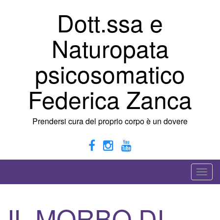
Vai
Dott.ssa e
al
contenuto
Naturopata
psicosomatico
Federica Zanca
Prendersi cura del proprio corpo è un dovere
A
t
t
IL MORBO DI
i