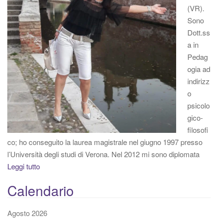
(VR).
Sono
Dott.ss
a in
Pedag
ogia ad
indirizz
o
psicolo
gico-
filosofi
co; ho conseguito la laurea magistrale nel giugno 1997 presso
l’Università degli studi di Verona. Nel 2012 mi sono diplomata
Leggi tutto
Calendario
Agosto 2026