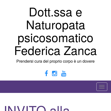
Vai
Dott.ssa e
al
contenuto
Naturopata
psicosomatico
Federica Zanca
Prendersi cura del proprio corpo è un dovere
A
t
t
INVITO alla
i