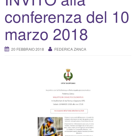
v
conferenza del 10
a
/
d
marzo 2018
i
s
a
20 FEBBRAIO 2018
FEDERICA ZANCA
t
t
i
v
a
l
a
n
a
v
i