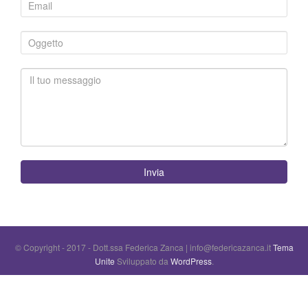
Invia
© Copyright - 2017 - Dott.ssa Federica Zanca | info@federicazanca.it
Tema
Unite
Sviluppato da
WordPress
.