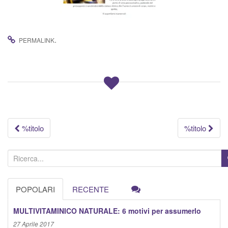
g
a
z
.
PERMALINK
i
o
n
e
Navigazione
%titolo
%titolo
articolo
C
e
r
POPOLARI
RECENTE
c
a
MULTIVITAMINICO NATURALE: 6 motivi per assumerlo
:
27 Aprile 2017