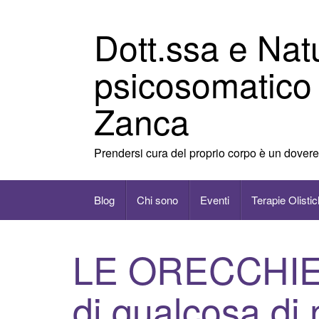
Vai
al
Dott.ssa e Nat
contenuto
psicosomatico
Zanca
Prendersi cura del proprio corpo è un dovere
Blog
Chi sono
Eventi
Terapie Olisti
LE ORECCHIE…
di qualcosa di