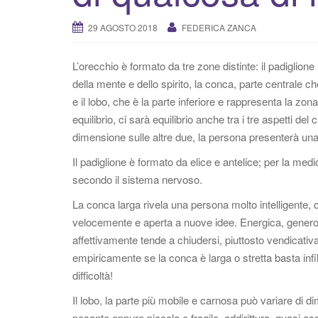
29 AGOSTO 2018
FEDERICA ZANCA
L’orecchio è formato da tre zone distinte: il padiglione
della mente e dello spirito, la conca, parte centrale ch
e il lobo, che è la parte inferiore e rappresenta la zona 
equilibrio, ci sarà equilibrio anche tra i tre aspetti 
dimensione sulle altre due, la persona presenterà una 
Il padiglione è formato da elice e antelice; per la medic
secondo il sistema nervoso.
La conca larga rivela una persona molto intelligente
velocemente e aperta a nuove idee. Energica, generosa
affettivamente tende a chiudersi, piuttosto vendicativa
empiricamente se la conca è larga o stretta basta infil
difficoltà!
Il lobo, la parte più mobile e carnosa può variare di
pesante oppure piccola e fragile, addirittura quasi as