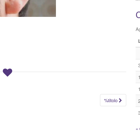
C
A
%titolo
« 