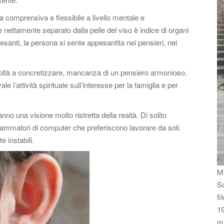
na comprensiva e flessibile a livello mentale e
nettamente separato dalla pelle del viso è indice di organi
pesanti, la persona si sente appesantita nei pensieri, nei
ifficoltà a concretizzare, mancanza di un pensiero armonioso.
 l’attività spirituale sull’interesse per la famiglia e per
nno una visione molto ristretta della realtà. Di solito
rammatori di computer che preferiscono lavorare da soli.
 instabili.
Mi
So
fi
19
m