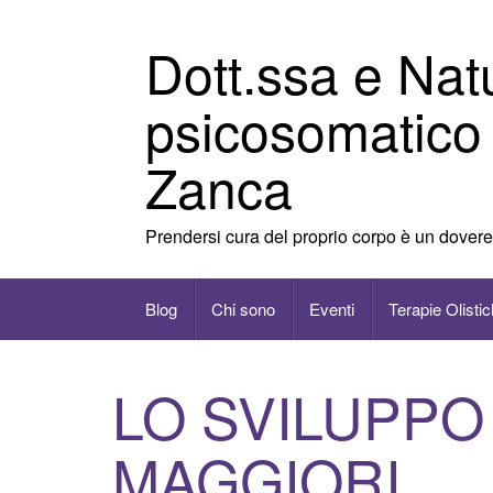
Vai
al
Dott.ssa e Nat
contenuto
psicosomatico
Zanca
Prendersi cura del proprio corpo è un dovere
Blog
Chi sono
Eventi
Terapie Olisti
LO SVILUPPO 
MAGGIORI