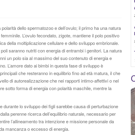
:
la polarità dello spermatozoo e dell’ovulo; il primo ha una natura
femminile. L’ovulo fecondato, zigote, mantiene il polo positivo
ica della moltiplicazione cellulare e dello sviluppo embrionale.
poli saranno nutriti con energia di entrambi i genitori. La natura
 anni un polo sia al massimo del suo contenuto di energia e
o. L’amore dato ai bimbi in questa fase di sviluppo è
rincipali che resteranno in equilibrio fino ad età matura, il che
C
llo di autorealizzazione che nei rapporti intimo-affettivi o nel
re sotto forma di energia con polarità maschile, mentre la
e durante lo sviluppo dei figli sarebbe causa di perturbazione
dalla perenne ricerca dell’equilibrio naturale, necessario per
sentire l’allineamento tra intenzione e missione personale da
to da mancanza o eccesso di energia.