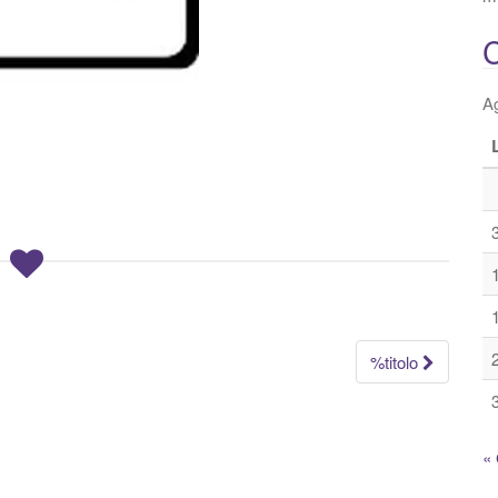
C
A
%titolo
« 