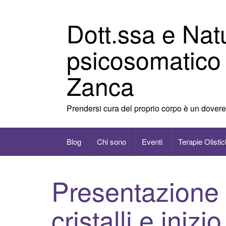
Vai
al
Dott.ssa e Nat
contenuto
psicosomatico
Zanca
Prendersi cura del proprio corpo è un dovere
Blog
Chi sono
Eventi
Terapie Olisti
Presentazione d
cristalli e inizi