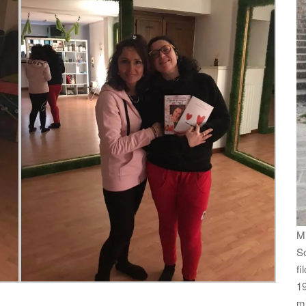
Mi
So
fi
19
m