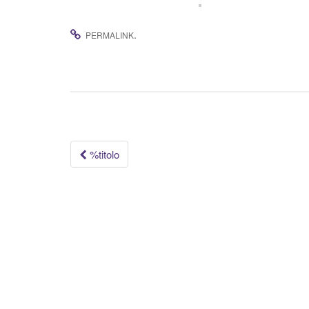
.
PERMALINK
Navigazione
%titolo
articolo