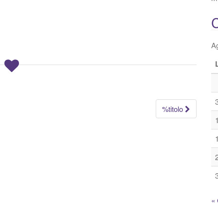
C
A
%titolo
« 