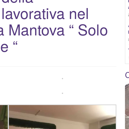
lavorativa nel
:
 a Mantova “ Solo
e “
C