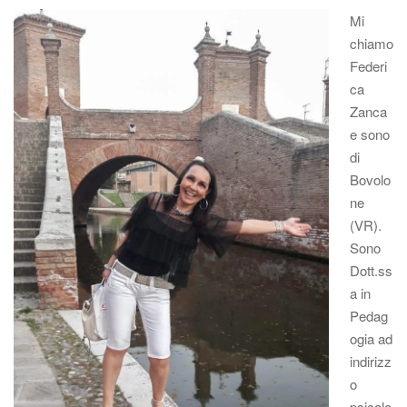
Mi
chiamo
Federi
ca
Zanca
e sono
di
Bovolo
ne
(VR).
Sono
Dott.ss
a in
Pedag
ogia ad
indirizz
o
psicolo