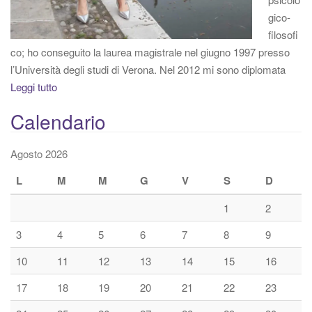
gico-
filosofi
co; ho conseguito la laurea magistrale nel giugno 1997 presso
l’Università degli studi di Verona. Nel 2012 mi sono diplomata
Leggi tutto
Calendario
Agosto 2026
L
M
M
G
V
S
D
1
2
3
4
5
6
7
8
9
10
11
12
13
14
15
16
17
18
19
20
21
22
23