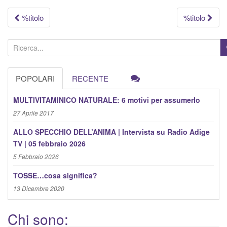
Navigazione
%titolo
%titolo
articolo
C
e
r
POPOLARI
RECENTE
c
a
MULTIVITAMINICO NATURALE: 6 motivi per assumerlo
:
27 Aprile 2017
ALLO SPECCHIO DELL’ANIMA | Intervista su Radio Adige
TV | 05 febbraio 2026
5 Febbraio 2026
TOSSE…cosa significa?
13 Dicembre 2020
Chi sono: