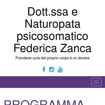
Vai
Dott.ssa e
al
contenuto
Naturopata
psicosomatico
Federica Zanca
Prendersi cura del proprio corpo è un dovere
A
t
t
PROGRAMMA
i