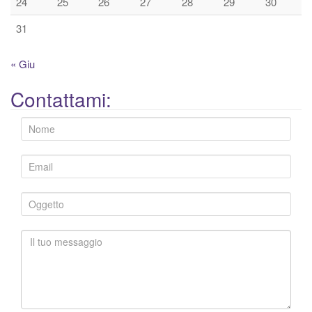
24
25
26
27
28
29
30
31
« Giu
Contattami: