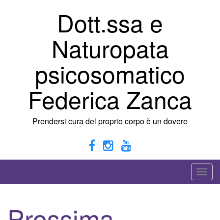
Vai
Dott.ssa e
al
contenuto
Naturopata
psicosomatico
Federica Zanca
Prendersi cura del proprio corpo è un dovere
A
t
t
Prossima
i