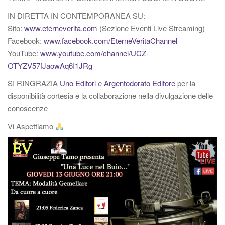
g
IN DIRETTA IN CONTEMPORANEA SU:
a
Sito:
www.eterneverita.com
(Sezione Eventi Live Streaming)
z
Facebook:
www.facebook.com/EterneVeritaChannel
i
YouTube:
www.youtube.com/channel/UCZ-
o
OTYZV57fJaowAq6I1JRg
n
e
SI RINGRAZIA
Uno Editori
e
Argentodorato Editore
per la
disponibilità cortesia e la collaborazione nella divulgazione delle
conoscenze
Vi Aspettiamo