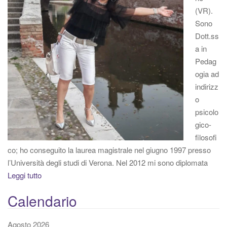
(VR).
Sono
Dott.ss
a in
Pedag
ogia ad
indirizz
o
psicolo
gico-
filosofi
co; ho conseguito la laurea magistrale nel giugno 1997 presso
l’Università degli studi di Verona. Nel 2012 mi sono diplomata
Leggi tutto
Calendario
Agosto 2026