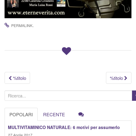
.
PERMALINK
Navigazione
%titolo
%titolo
articolo
C
e
r
POPOLARI
RECENTE
c
a
MULTIVITAMINICO NATURALE: 6 motivi per assumerlo
:
27 Aprile 2017