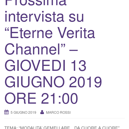
v
intervista su
a
/
d
“Eterne Verita
i
s
Channel” –
a
t
GIOVEDI 13
t
i
GIUGNO 2019
v
a
l
ORE 21:00
a
n
a
5 GIUGNO 2019
MARCO ROSSI
v
i
TEMA: “MODALITA’ GEMELLARE…DA CUORE A CUORE”