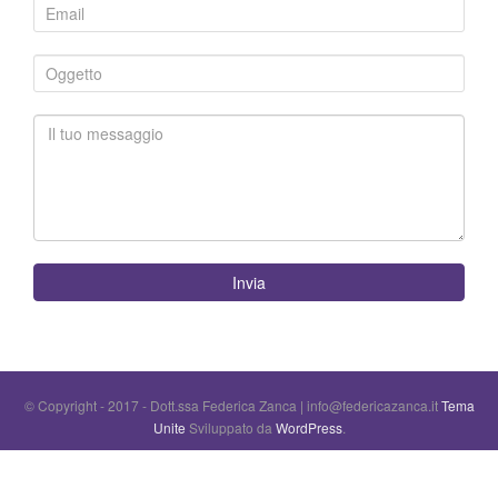
Invia
© Copyright - 2017 - Dott.ssa Federica Zanca | info@federicazanca.it
Tema
Unite
Sviluppato da
WordPress
.