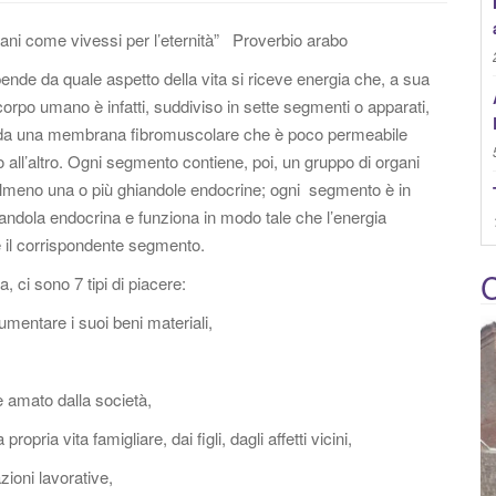
:
mani come vivessi per l’eternità” Proverbio arabo
ende da quale aspetto della vita si riceve energia che, a sua
orpo umano è infatti, suddiviso in sette segmenti o apparati,
e da una membrana fibromuscolare che è poco permeabile
 all’altro. Ogni segmento contiene, poi, un gruppo di organi
 almeno una o più ghiandole endocrine; ogni segmento è in
andola endocrina e funziona in modo tale che l’energia
e il corrispondente segmento.
C
, ci sono 7 tipi di piacere:
mentare i suoi beni materiali,
 amato dalla società,
pria vita famigliare, dai figli, dagli affetti vicini,
zioni lavorative,