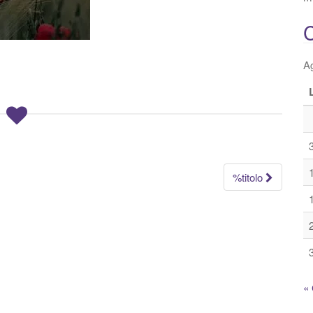
C
A
%titolo
« 