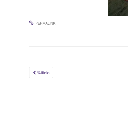
.
PERMALINK
Navigazione
%titolo
articolo