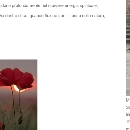
godono profondamente nel ricevere energia spirituale,
o dentro di sè, quando fluisce con il flusso della natura,
Mi
So
fi
19
m