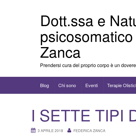
Vai
al
Dott.ssa e Nat
contenuto
psicosomatico
Zanca
Prendersi cura del proprio corpo è un dovere
Blog
Chi sono
Eventi
Terapie Olisti
I SETTE TIPI
3 APRILE 2018
FEDERICA ZANCA