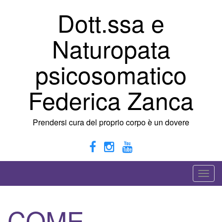
Vai
Dott.ssa e
al
contenuto
Naturopata
psicosomatico
Federica Zanca
Prendersi cura del proprio corpo è un dovere
A
t
t
COME
i