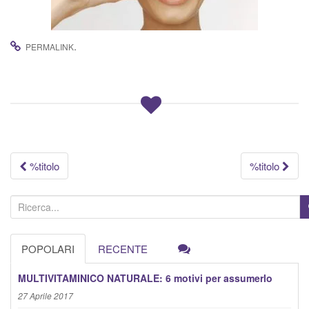
.
PERMALINK
Navigazione
%titolo
%titolo
articolo
C
e
r
POPOLARI
RECENTE
c
a
MULTIVITAMINICO NATURALE: 6 motivi per assumerlo
:
27 Aprile 2017