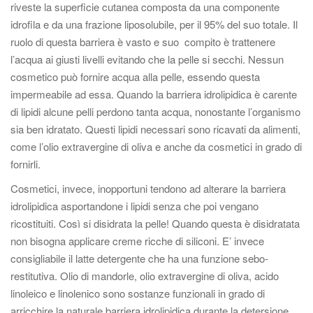
g
riveste la superficie cutanea composta da una componente
a
idrofila e da una frazione liposolubile, per il 95% del suo totale. Il
z
ruolo di questa barriera è vasto e suo compito è trattenere
i
l’acqua ai giusti livelli evitando che la pelle si secchi. Nessun
o
cosmetico può fornire acqua alla pelle, essendo questa
n
impermeabile ad essa. Quando la barriera idrolipidica è carente
e
di lipidi alcune pelli perdono tanta acqua, nonostante l’organismo
sia ben idratato. Questi lipidi necessari sono ricavati da alimenti,
come l’olio extravergine di oliva e anche da cosmetici in grado di
fornirli.
Cosmetici, invece, inopportuni tendono ad alterare la barriera
idrolipidica asportandone i lipidi senza che poi vengano
ricostituiti. Così si disidrata la pelle! Quando questa è disidratata
non bisogna applicare creme ricche di siliconi. E’ invece
consigliabile il latte detergente che ha una funzione sebo-
restitutiva. Olio di mandorle, olio extravergine di oliva, acido
linoleico e linolenico sono sostanze funzionali in grado di
arricchire la naturale barriera idrolipidica durante la detersione,