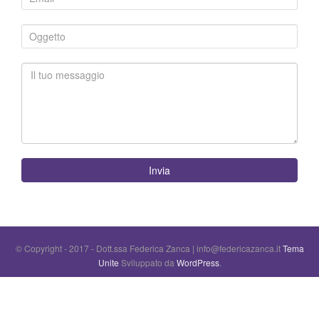
Invia
© Copyright - 2017 - Dott.ssa Federica Zanca | info@federicazanca.it
Tema
Unite
Sviluppato da
WordPress
.