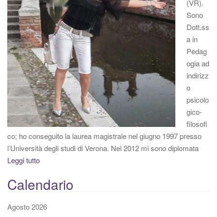
(VR).
Sono
Dott.ss
a in
Pedag
ogia ad
indirizz
o
psicolo
gico-
filosofi
co; ho conseguito la laurea magistrale nel giugno 1997 presso
l’Università degli studi di Verona. Nel 2012 mi sono diplomata
Leggi tutto
Calendario
Agosto 2026