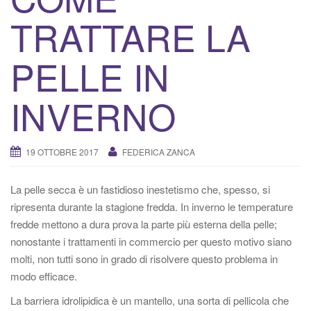
v
TRATTARE LA
a
/
d
PELLE IN
i
s
INVERNO
a
t
t
19 OTTOBRE 2017
FEDERICA ZANCA
i
v
La pelle secca è un fastidioso inestetismo che, spesso, si
a
ripresenta durante la stagione fredda. In inverno le temperature
l
fredde mettono a dura prova la parte più esterna della pelle;
a
nonostante i trattamenti in commercio per questo motivo siano
n
molti, non tutti sono in grado di risolvere questo problema in
a
modo efficace.
v
i
La barriera idrolipidica è un mantello, una sorta di pellicola che