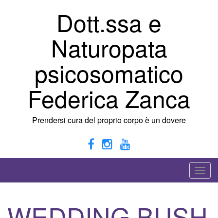
Vai
Dott.ssa e
al
contenuto
Naturopata
psicosomatico
Federica Zanca
Prendersi cura del proprio corpo è un dovere
A
t
t
WEDDING BUSH
i