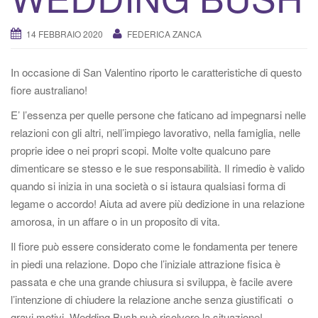
v
a
14 FEBBRAIO 2020
FEDERICA ZANCA
/
d
In occasione di San Valentino riporto le caratteristiche di questo
i
fiore australiano!
s
a
E’ l’essenza per quelle persone che faticano ad impegnarsi nelle
t
relazioni con gli altri, nell’impiego lavorativo, nella famiglia, nelle
t
proprie idee o nei propri scopi. Molte volte qualcuno pare
i
dimenticare se stesso e le sue responsabilità. Il rimedio è valido
v
quando si inizia in una società o si istaura qualsiasi forma di
a
legame o accordo! Aiuta ad avere più dedizione in una relazione
l
amorosa, in un affare o in un proposito di vita.
a
Il fiore può essere considerato come le fondamenta per tenere
n
in piedi una relazione. Dopo che l’iniziale attrazione fisica è
a
passata e che una grande chiusura si sviluppa, è facile avere
v
l’intenzione di chiudere la relazione anche senza giustificati o
i
gravi motivi. Wedding Bush può risolvere la situazione!