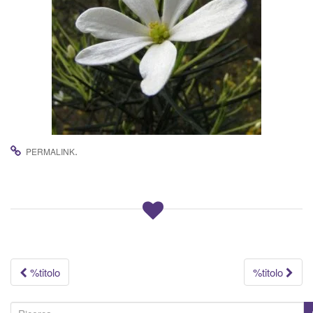
.
PERMALINK
Navigazione
%titolo
%titolo
articolo
C