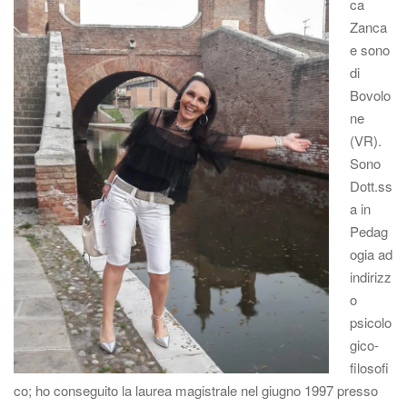
ca
Zanca
e sono
di
Bovolo
ne
(VR).
Sono
Dott.ss
a in
Pedag
ogia ad
indirizz
o
psicolo
gico-
filosofi
co; ho conseguito la laurea magistrale nel giugno 1997 presso