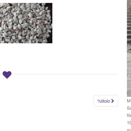
Mi
%titolo
So
fi
19
m