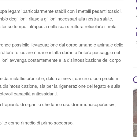
:
uppa legami particolarmente stabili con i metalli pesanti tossici.
o degli ioni; rilascia gli ioni necessari alla nostra salute,
o stesso tempo intrappola nella sua struttura reticolare i metalli
 rende possibile l’evacuazione dal corpo umano e animale delle
ruttura reticolare rimane intatta durante l’intero passaggio nel
i ioni avvenga costantemente e la disintossicazione del corpo
C
e da malattie croniche, dolori ai nervi, cancro o con problemi
 la disintossicazione, sia per la rigenerazione del fegato e sulla
notevoli capacità antiossidanti.
o trapianto di organi o che fanno uso di immunosoppressivi,
eolite come rimedio di primo soccorso.