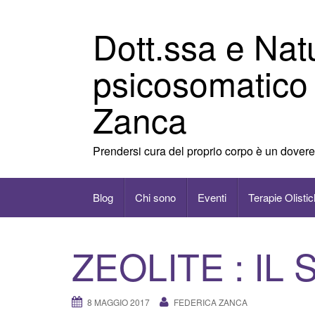
Vai
al
Dott.ssa e Nat
contenuto
psicosomatico
Zanca
Prendersi cura del proprio corpo è un dovere
Blog
Chi sono
Eventi
Terapie Olisti
ZEOLITE : IL
8 MAGGIO 2017
FEDERICA ZANCA