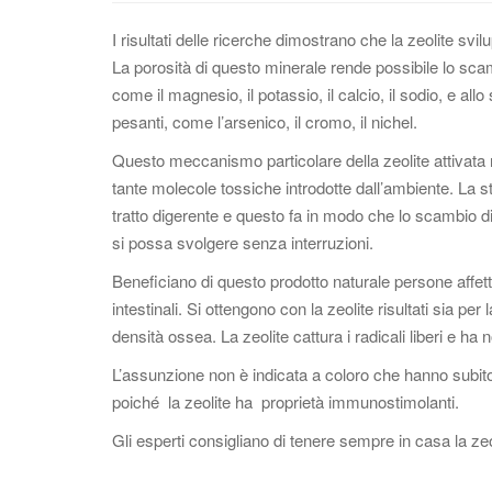
I risultati delle ricerche dimostrano che la zeolite svil
La porosità di questo minerale rende possibile lo scambi
come il magnesio, il potassio, il calcio, il sodio, e all
pesanti, come l’arsenico, il cromo, il nichel.
Questo meccanismo particolare della zeolite attivata
tante molecole tossiche introdotte dall’ambiente. La st
tratto digerente e questo fa in modo che lo scambio d
si possa svolgere senza interruzioni.
Beneficiano di questo prodotto naturale persone affett
intestinali. Si ottengono con la zeolite risultati sia per
densità ossea. La zeolite cattura i radicali liberi e ha 
L’assunzione non è indicata a coloro che hanno subit
poiché la zeolite ha proprietà immunostimolanti.
Gli esperti consigliano di tenere sempre in casa la z