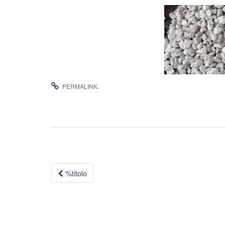
.
PERMALINK
Navigazione
%titolo
articolo