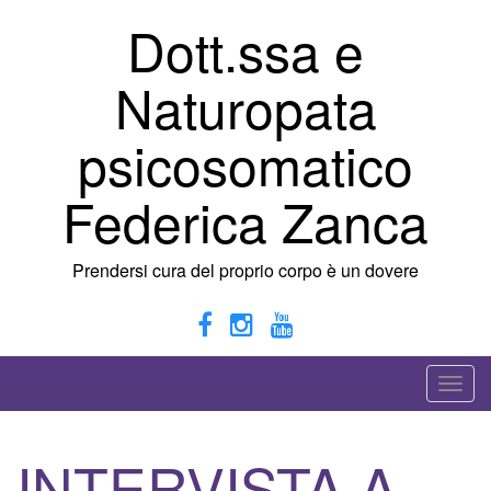
Vai
Dott.ssa e
al
contenuto
Naturopata
psicosomatico
Federica Zanca
Prendersi cura del proprio corpo è un dovere
A
t
t
INTERVISTA A
i