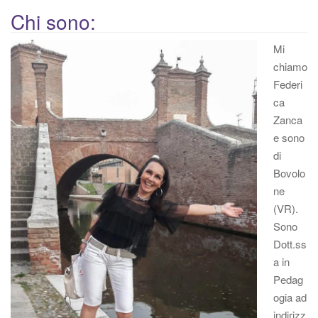
Chi sono:
Mi
chiamo
Federi
ca
Zanca
e sono
di
Bovolo
ne
(VR).
Sono
Dott.ss
a in
Pedag
ogia ad
indirizz