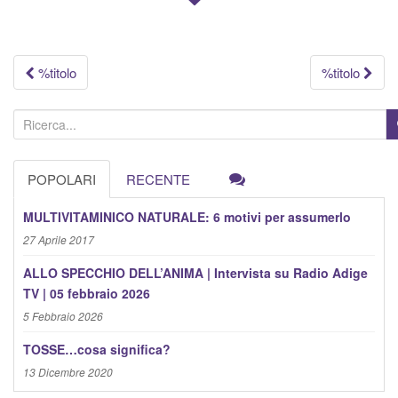
Navigazione
%titolo
%titolo
articolo
C
e
r
POPOLARI
RECENTE
c
a
MULTIVITAMINICO NATURALE: 6 motivi per assumerlo
:
27 Aprile 2017
ALLO SPECCHIO DELL’ANIMA | Intervista su Radio Adige
TV | 05 febbraio 2026
5 Febbraio 2026
TOSSE…cosa significa?
13 Dicembre 2020