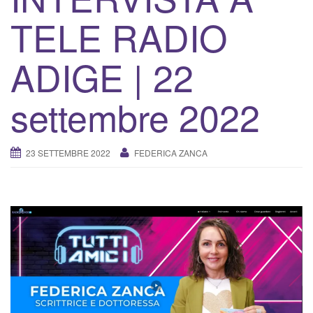
v
TELE RADIO
a
/
d
ADIGE | 22
i
s
settembre 2022
a
t
t
23 SETTEMBRE 2022
FEDERICA ZANCA
i
v
a
l
a
n
a
v
i