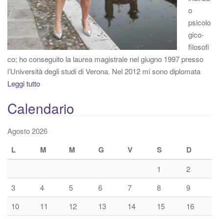
o
psicolo
gico-
filosofi
co; ho conseguito la laurea magistrale nel giugno 1997 presso
l’Università degli studi di Verona. Nel 2012 mi sono diplomata
Leggi tutto
Calendario
Agosto 2026
L
M
M
G
V
S
D
1
2
3
4
5
6
7
8
9
10
11
12
13
14
15
16