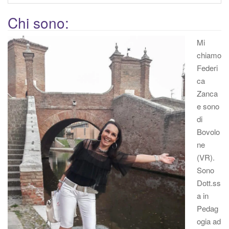
Chi sono:
Mi
chiamo
Federi
ca
Zanca
e sono
di
Bovolo
ne
(VR).
Sono
Dott.ss
a in
Pedag
ogia ad