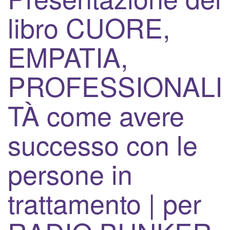
v
libro CUORE,
a
/
d
EMPATIA,
i
s
PROFESSIONALI
a
t
TÀ come avere
t
i
successo con le
v
a
l
persone in
a
n
trattamento | per
a
v
i