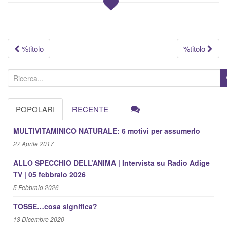
Navigazione
%titolo
%titolo
articolo
C
e
r
POPOLARI
RECENTE
c
a
MULTIVITAMINICO NATURALE: 6 motivi per assumerlo
:
27 Aprile 2017
ALLO SPECCHIO DELL’ANIMA | Intervista su Radio Adige
TV | 05 febbraio 2026
5 Febbraio 2026
TOSSE…cosa significa?
13 Dicembre 2020