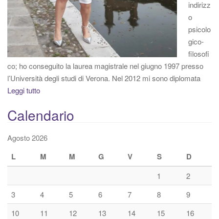
indirizz
o
psicolo
gico-
filosofi
co; ho conseguito la laurea magistrale nel giugno 1997 presso
l’Università degli studi di Verona. Nel 2012 mi sono diplomata
Leggi tutto
Calendario
Agosto 2026
L
M
M
G
V
S
D
1
2
3
4
5
6
7
8
9
10
11
12
13
14
15
16