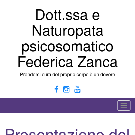
Vai
Dott.ssa e
al
contenuto
Naturopata
psicosomatico
Federica Zanca
Prendersi cura del proprio corpo è un dovere
A
t
t
Presentazione del
i